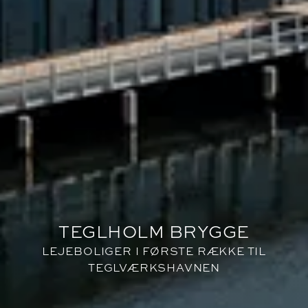
TEGLHOLM BRYGGE
TEGLHOLM BRYGGE
LEJEBOLIGER I FØRSTE RÆKKE TIL
LEJEBOLIGER I FØRSTE RÆKKE TIL
TEGLVÆRKSHAVNEN
TEGLVÆRKSHAVNEN