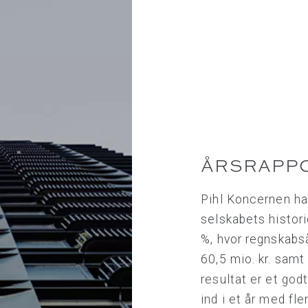
ÅRSRAPPO
Pihl Koncernen ha
selskabets histori
%, hvor regnskabså
60,5 mio. kr. samt
resultat er et god
ind i et år med fle