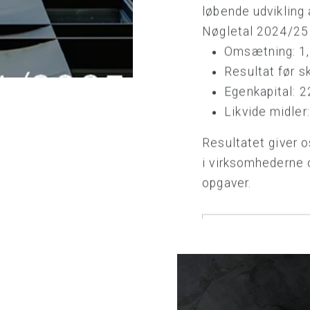
løbende udvikling 
Nøgletal 2024/25 
Omsætning: 1,8
Resultat før sk
Egenkapital: 22
Likvide midler:
Resultatet giver o
i virksomhederne o
opgaver.
Årsrapport 2024